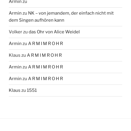
Armin
zu
Armin
zu
NK – von jemandem, der einfach nicht mit
dem Singen aufhören kann
Volker
zu
das Ohr von Alice Weidel
Armin
zu
A R M I M R O H R
Klaus
zu
A R M I M R O H R
Armin
zu
A R M I M R O H R
Armin
zu
A R M I M R O H R
Klaus
zu
1551