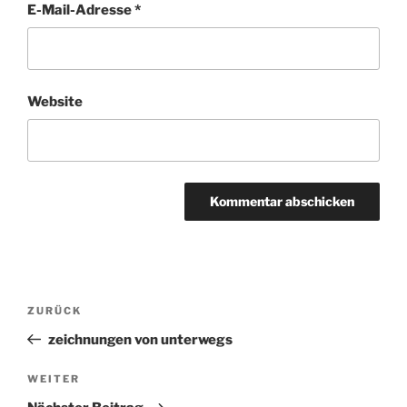
E-Mail-Adresse
*
Website
Beitragsnavigation
ZURÜCK
Vorheriger
Beitrag
zeichnungen von unterwegs
WEITER
Nächster
Beitrag