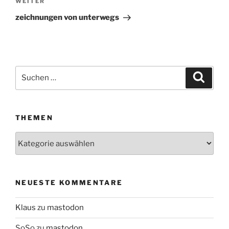
WEITER
Nächster
Beitrag
zeichnungen von unterwegs
Suchen
Suche
nach:
THEMEN
Themen
NEUESTE KOMMENTARE
Klaus
zu
mastodon
SoSo
zu
mastodon