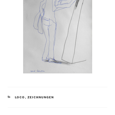
KATEGORIEN
LOCO
,
ZEICHNUNGEN