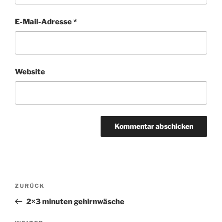
E-Mail-Adresse
*
Website
Beitragsnavigation
ZURÜCK
Vorheriger
Beitrag
2×3 minuten gehirnwäsche