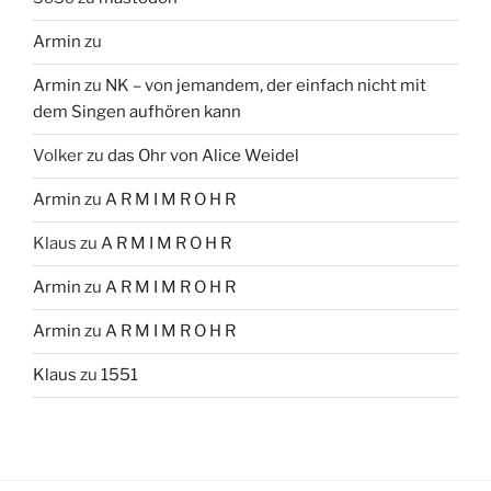
Armin
zu
Armin
zu
NK – von jemandem, der einfach nicht mit
dem Singen aufhören kann
Volker
zu
das Ohr von Alice Weidel
Armin
zu
A R M I M R O H R
Klaus
zu
A R M I M R O H R
Armin
zu
A R M I M R O H R
Armin
zu
A R M I M R O H R
Klaus
zu
1551