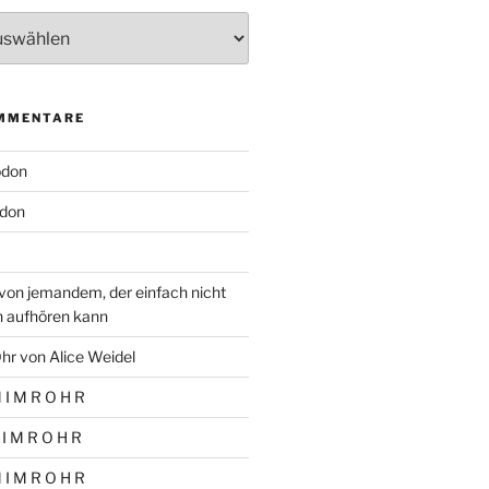
MMENTARE
odon
don
von jemandem, der einfach nicht
n aufhören kann
hr von Alice Weidel
 I M R O H R
 I M R O H R
 I M R O H R