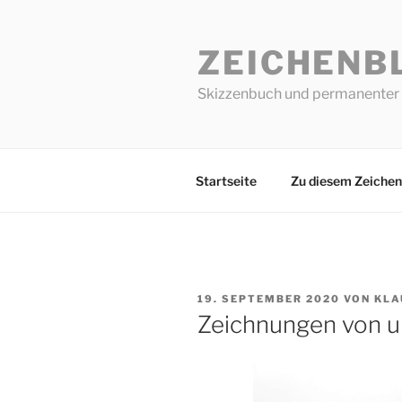
Zum
Inhalt
ZEICHENB
springen
Skizzenbuch und permanenter 
Startseite
Zu diesem Zeichen
VERÖFFENTLICHT
19. SEPTEMBER 2020
VON
KLA
AM
Zeichnungen von 