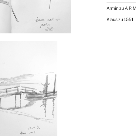
Armin
zu
A R M
Klaus
zu
1551