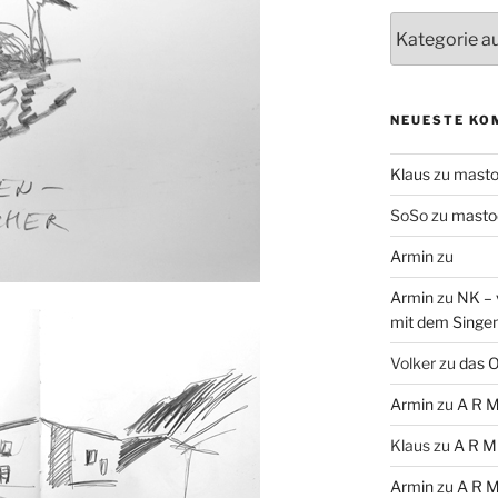
Themen
NEUESTE KO
Klaus
zu
mast
SoSo
zu
masto
Armin
zu
Armin
zu
NK – 
mit dem Singe
Volker
zu
das O
Armin
zu
A R M
Klaus
zu
A R M
Armin
zu
A R M