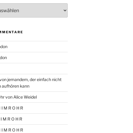
MMENTARE
odon
don
von jemandem, der einfach nicht
n aufhören kann
hr von Alice Weidel
 I M R O H R
 I M R O H R
 I M R O H R