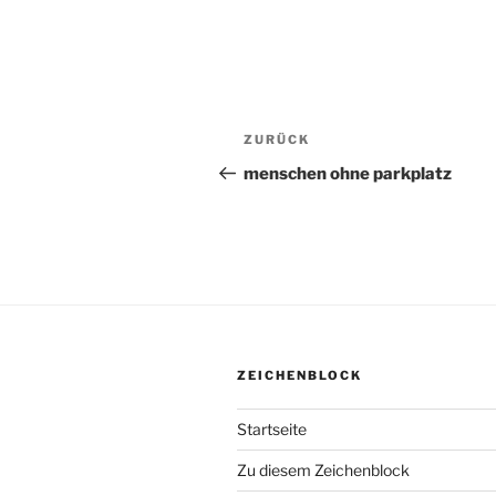
Beitragsnavigation
ZURÜCK
Vorheriger
Beitrag
menschen ohne parkplatz
ZEICHENBLOCK
Startseite
Zu diesem Zeichenblock