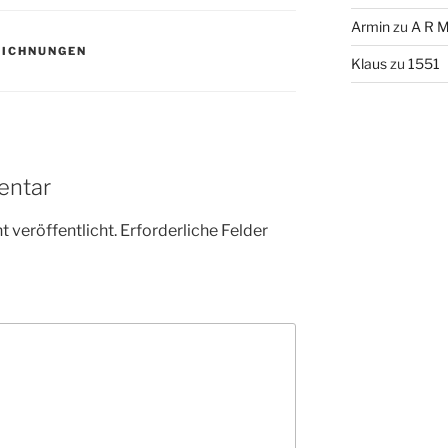
Armin
zu
A R M
EICHNUNGEN
Klaus
zu
1551
entar
 veröffentlicht.
Erforderliche Felder