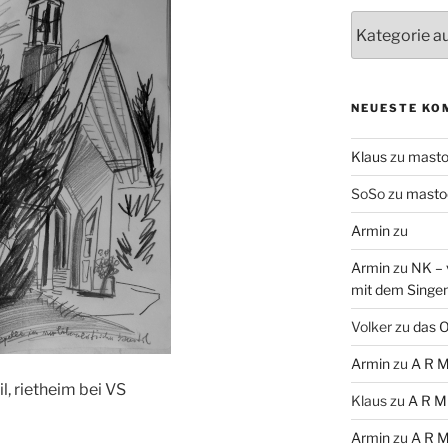
Themen
NEUESTE KO
Klaus
zu
mast
SoSo
zu
masto
Armin
zu
Armin
zu
NK – 
mit dem Singe
Volker
zu
das O
Armin
zu
A R M
il, rietheim bei VS
Klaus
zu
A R M
Armin
zu
A R M