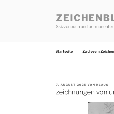
Zum
Inhalt
ZEICHENB
springen
Skizzenbuch und permanenter 
Startseite
Zu diesem Zeichen
VERÖFFENTLICHT
7. AUGUST 2025
VON
KLAUS
AM
zeichnungen von 