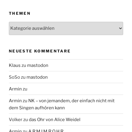
THEMEN
Themen
NEUESTE KOMMENTARE
Klaus
zu
mastodon
SoSo
zu
mastodon
Armin
zu
Armin
zu
NK – von jemandem, der einfach nicht mit
dem Singen aufhören kann
Volker
zu
das Ohr von Alice Weidel
Armin
zu
A R M I M R O H R