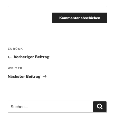
Beitragsnavigation
ZURÜCK
Vorheriger
Beitrag
Vorheriger Beitrag
WEITER
Nächster
Beitrag
Nächster Beitrag
Suchen
Suche
nach: