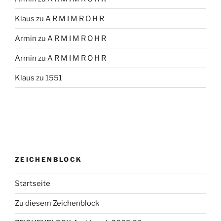
Klaus
zu
A R M I M R O H R
Armin
zu
A R M I M R O H R
Armin
zu
A R M I M R O H R
Klaus
zu
1551
ZEICHENBLOCK
Startseite
Zu diesem Zeichenblock