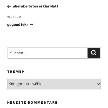
Beitrag
überabeitetes erklärblatt
WEITER
Nächster
Beitrag
gegend (vk)
Suchen
Suche
nach:
THEMEN
Themen
NEUESTE KOMMENTARE