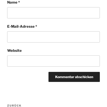
Name
*
E-Mail-Adresse
*
Website
Beitragsnavigation
ZURÜCK
Vorheriger