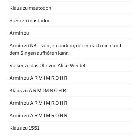
Klaus
zu
mastodon
SoSo
zu
mastodon
Armin
zu
Armin
zu
NK – von jemandem, der einfach nicht mit
dem Singen aufhören kann
Volker
zu
das Ohr von Alice Weidel
Armin
zu
A R M I M R O H R
Klaus
zu
A R M I M R O H R
Armin
zu
A R M I M R O H R
Armin
zu
A R M I M R O H R
Klaus
zu
1551