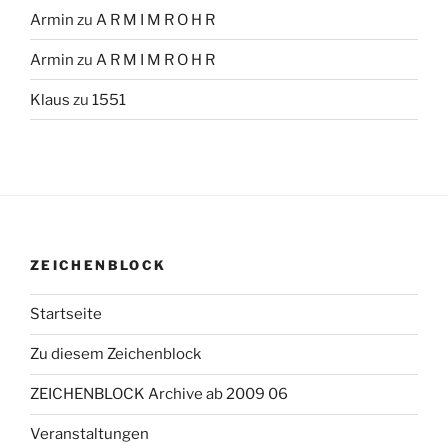
Armin
zu
A R M I M R O H R
Armin
zu
A R M I M R O H R
Klaus
zu
1551
ZEICHENBLOCK
Startseite
Zu diesem Zeichenblock
ZEICHENBLOCK Archive ab 2009 06
Veranstaltungen