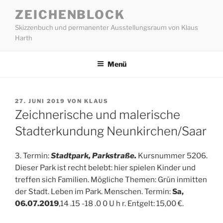
Zum
ZEICHENBLOCK
Inhalt
Skizzenbuch und permanenter Ausstellungsraum von Klaus
springen
Harth
Menü
VERÖFFENTLICHT
27. JUNI 2019
VON
KLAUS
AM
Zeichnerische und malerische
Stadterkundung Neunkirchen/Saar
3. Termin:
Stadtpark, Parkstraße.
Kursnummer 5206.
Dieser Park ist recht belebt: hier spielen Kinder und
treffen sich Familien. Mögliche Themen: Grün inmitten
der Stadt. Leben im Park. Menschen. Termin:
Sa,
06.07.2019
,14 .15 -18 .0 0 U h r. Entgelt: 15,00 €.