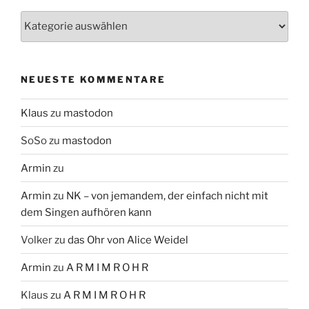
Themen
NEUESTE KOMMENTARE
Klaus
zu
mastodon
SoSo
zu
mastodon
Armin
zu
Armin
zu
NK – von jemandem, der einfach nicht mit
dem Singen aufhören kann
Volker
zu
das Ohr von Alice Weidel
Armin
zu
A R M I M R O H R
Klaus
zu
A R M I M R O H R