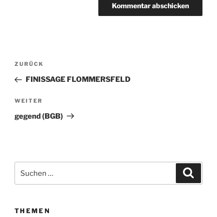
Beitragsnavigation
ZURÜCK
Vorheriger
Beitrag
FINISSAGE FLOMMERSFELD
WEITER
Nächster
Beitrag
gegend (BGB)
Suchen
Suche
nach:
THEMEN