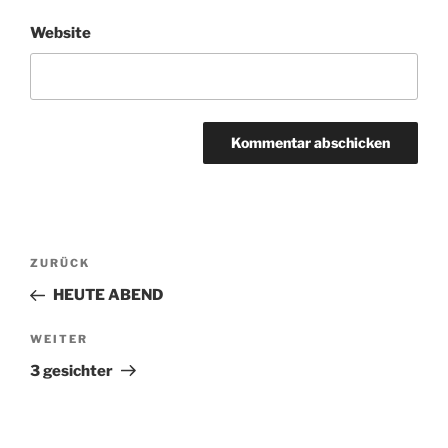
Website
Beitragsnavigation
ZURÜCK
Vorheriger
Beitrag
HEUTE ABEND
WEITER
Nächster
Beitrag
3 gesichter