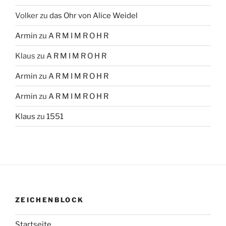
Volker
zu
das Ohr von Alice Weidel
Armin
zu
A R M I M R O H R
Klaus
zu
A R M I M R O H R
Armin
zu
A R M I M R O H R
Armin
zu
A R M I M R O H R
Klaus
zu
1551
ZEICHENBLOCK
Startseite