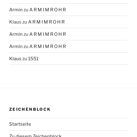
Armin
zu
A R M I M R O H R
Klaus
zu
A R M I M R O H R
Armin
zu
A R M I M R O H R
Armin
zu
A R M I M R O H R
Klaus
zu
1551
ZEICHENBLOCK
Startseite
Zu diesem Zeichenblock