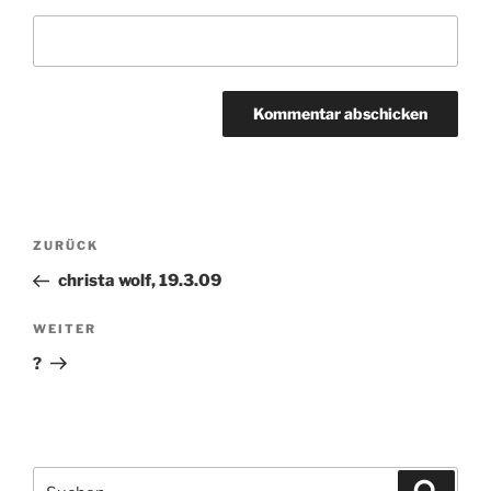
Beitragsnavigation
ZURÜCK
Vorheriger
Beitrag
christa wolf, 19.3.09
WEITER
Nächster
Beitrag
?
Suchen
Suche