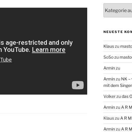
Themen
NEUESTE KO
Klaus
zu
mast
SoSo
zu
masto
Armin
zu
Armin
zu
NK – 
mit dem Singe
Volker
zu
das O
Armin
zu
A R M
Klaus
zu
A R M
Armin
zu
A R M