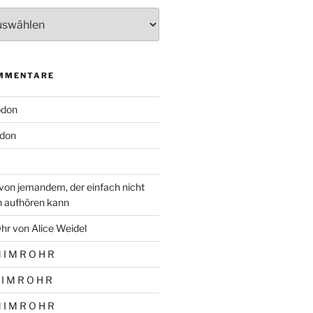
MMENTARE
odon
don
von jemandem, der einfach nicht
n aufhören kann
hr von Alice Weidel
 I M R O H R
 I M R O H R
 I M R O H R