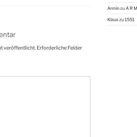
Armin
zu
A R M
Klaus
zu
1551
entar
 veröffentlicht.
Erforderliche Felder