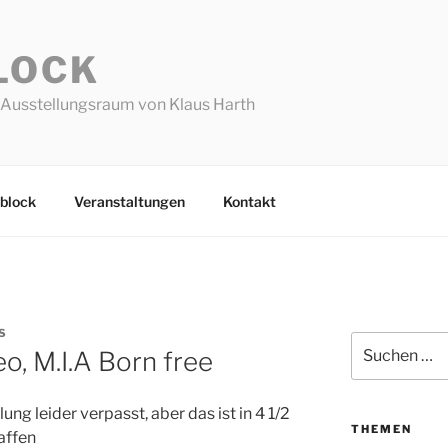
LOCK
Ausstellungsraum von Klaus Harth
block
Veranstaltungen
Kontakt
S
Suchen
o, M.I.A Born free
nach:
ung leider verpasst, aber das ist in 4 1/2
THEMEN
affen