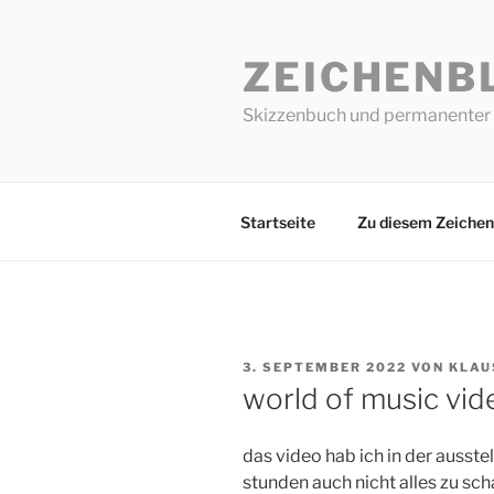
Zum
Inhalt
ZEICHENB
springen
Skizzenbuch und permanenter 
Startseite
Zu diesem Zeichen
VERÖFFENTLICHT
3. SEPTEMBER 2022
VON
KLAU
AM
world of music vide
das video hab ich in der ausstell
stunden auch nicht alles zu sch