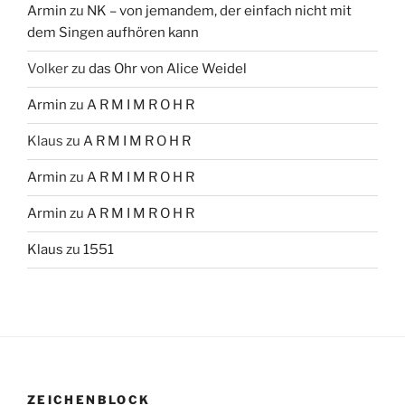
Armin
zu
NK – von jemandem, der einfach nicht mit
dem Singen aufhören kann
Volker
zu
das Ohr von Alice Weidel
Armin
zu
A R M I M R O H R
Klaus
zu
A R M I M R O H R
Armin
zu
A R M I M R O H R
Armin
zu
A R M I M R O H R
Klaus
zu
1551
ZEICHENBLOCK