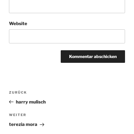
Website
Beitragsnavigation
ZURÜCK
Vorheriger
Beitrag
harry mulisch
WEITER
Nächster
Beitrag
terezia mora