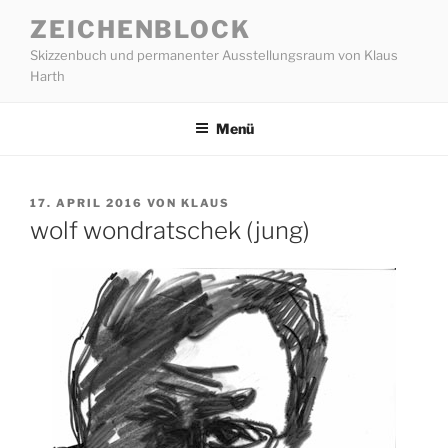
Zum
ZEICHENBLOCK
Inhalt
Skizzenbuch und permanenter Ausstellungsraum von Klaus
springen
Harth
Menü
VERÖFFENTLICHT
17. APRIL 2016
VON
KLAUS
AM
wolf wondratschek (jung)