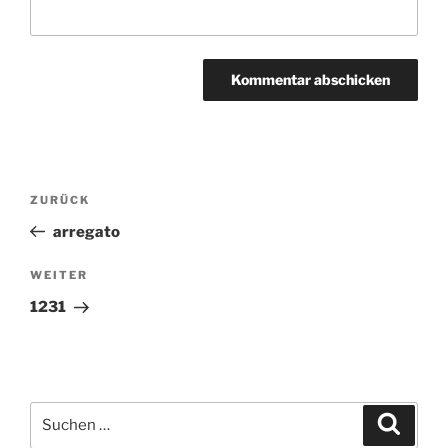
Beitragsnavigation
ZURÜCK
Vorheriger
Beitrag
arregato
WEITER
Nächster
Beitrag
1231
Suchen
Suche
nach: