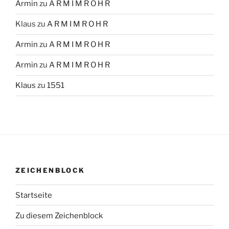
Armin
zu
A R M I M R O H R
Klaus
zu
A R M I M R O H R
Armin
zu
A R M I M R O H R
Armin
zu
A R M I M R O H R
Klaus
zu
1551
ZEICHENBLOCK
Startseite
Zu diesem Zeichenblock