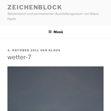
Zum
ZEICHENBLOCK
Inhalt
Skizzenbuch und permanenter Ausstellungsraum von Klaus
springen
Harth
Menü
VERÖFFENTLICHT
4. OKTOBER 2011
VON
KLAUS
AM
wetter-7