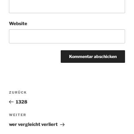
Website
Beitragsnavigation
ZURÜCK
Vorheriger
Beitrag
1328
WEITER
Nächster
Beitrag
wer vergleicht verliert