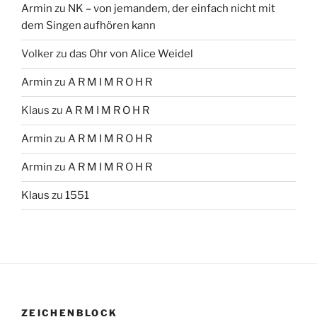
Armin
zu
NK – von jemandem, der einfach nicht mit
dem Singen aufhören kann
Volker
zu
das Ohr von Alice Weidel
Armin
zu
A R M I M R O H R
Klaus
zu
A R M I M R O H R
Armin
zu
A R M I M R O H R
Armin
zu
A R M I M R O H R
Klaus
zu
1551
ZEICHENBLOCK