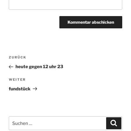
Beitragsnavigation
ZURÜCK
Vorheriger
Beitrag
heute gegen 12 uhr 23
WEITER
Nächster
Beitrag
fundstück
Suchen
Suche
nach: