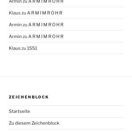
Armin
zu
A R M I M R O H R
Klaus
zu
A R M I M R O H R
Armin
zu
A R M I M R O H R
Armin
zu
A R M I M R O H R
Klaus
zu
1551
ZEICHENBLOCK
Startseite
Zu diesem Zeichenblock