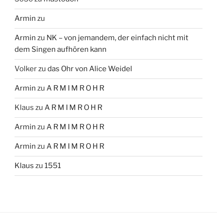
Armin
zu
Armin
zu
NK – von jemandem, der einfach nicht mit
dem Singen aufhören kann
Volker
zu
das Ohr von Alice Weidel
Armin
zu
A R M I M R O H R
Klaus
zu
A R M I M R O H R
Armin
zu
A R M I M R O H R
Armin
zu
A R M I M R O H R
Klaus
zu
1551