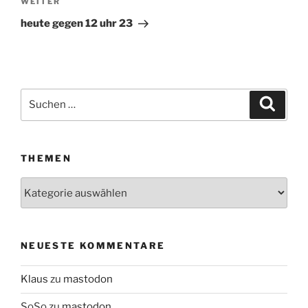
WEITER
Nächster
Beitrag
heute gegen 12 uhr 23
Suchen
Suche
nach:
THEMEN
Themen
NEUESTE KOMMENTARE
Klaus
zu
mastodon
SoSo
zu
mastodon