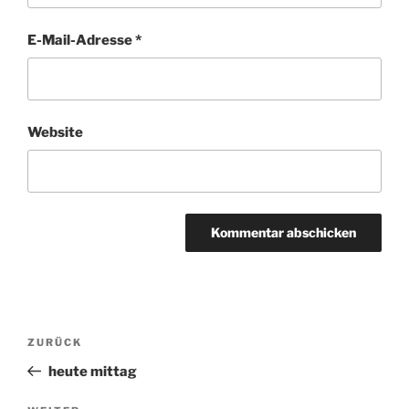
E-Mail-Adresse
*
Website
Beitragsnavigation
ZURÜCK
Vorheriger
Beitrag
heute mittag