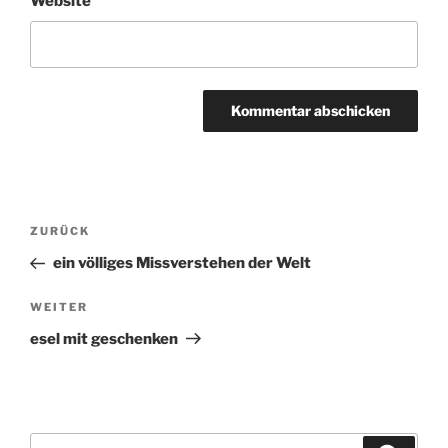
Website
Beitragsnavigation
ZURÜCK
Vorheriger
Beitrag
ein völliges Missverstehen der Welt
WEITER
Nächster
Beitrag
esel mit geschenken
Suchen