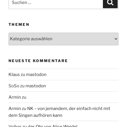
Suche
nach:
THEMEN
Themen
NEUESTE KOMMENTARE
Klaus
zu
mastodon
SoSo
zu
mastodon
Armin
zu
Armin
zu
NK – von jemandem, der einfach nicht mit
dem Singen aufhören kann
Volker
zu
das Ohr von Alice Weidel