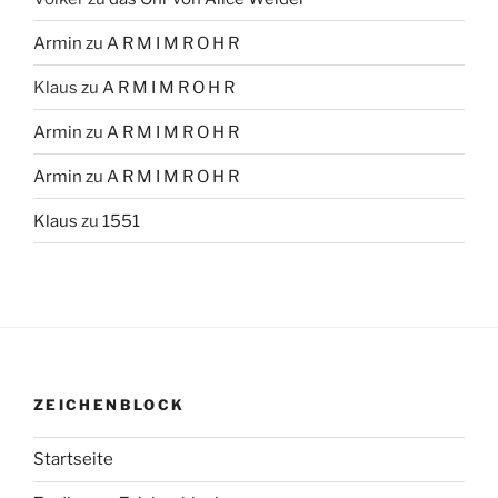
Armin
zu
A R M I M R O H R
Klaus
zu
A R M I M R O H R
Armin
zu
A R M I M R O H R
Armin
zu
A R M I M R O H R
Klaus
zu
1551
ZEICHENBLOCK
Startseite