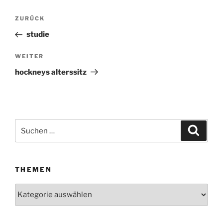
Beitragsnavigation
ZURÜCK
Vorheriger
Beitrag
studie
WEITER
Nächster
Beitrag
hockneys alterssitz
Suchen
Suche
nach:
THEMEN
Themen