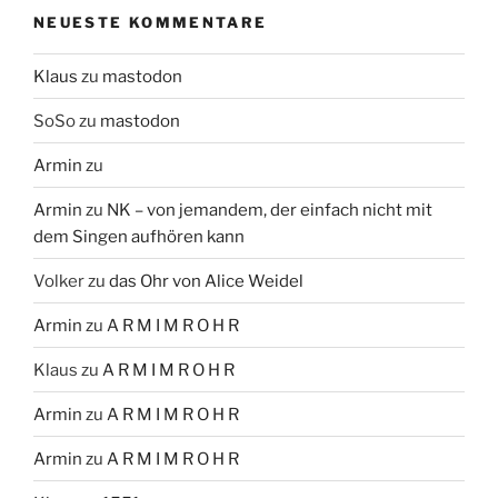
NEUESTE KOMMENTARE
Klaus
zu
mastodon
SoSo
zu
mastodon
Armin
zu
Armin
zu
NK – von jemandem, der einfach nicht mit
dem Singen aufhören kann
Volker
zu
das Ohr von Alice Weidel
Armin
zu
A R M I M R O H R
Klaus
zu
A R M I M R O H R
Armin
zu
A R M I M R O H R
Armin
zu
A R M I M R O H R