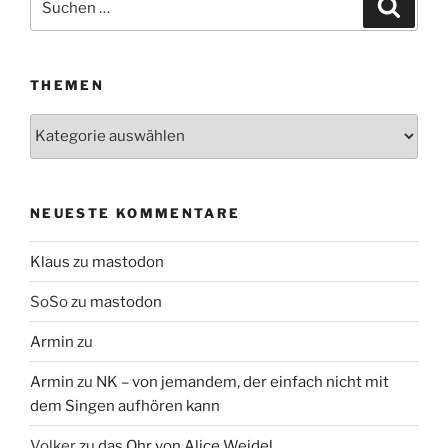
Suche
nach:
THEMEN
Themen
NEUESTE KOMMENTARE
Klaus
zu
mastodon
SoSo
zu
mastodon
Armin
zu
Armin
zu
NK – von jemandem, der einfach nicht mit
dem Singen aufhören kann
Volker
zu
das Ohr von Alice Weidel