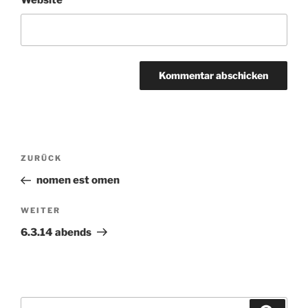
Website
Beitragsnavigation
ZURÜCK
Vorheriger
Beitrag
nomen est omen
WEITER
Nächster
Beitrag
6.3.14 abends
Suchen