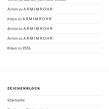
Armin
zu
A R M I M R O H R
Klaus
zu
A R M I M R O H R
Armin
zu
A R M I M R O H R
Armin
zu
A R M I M R O H R
Klaus
zu
1551
ZEICHENBLOCK
Startseite