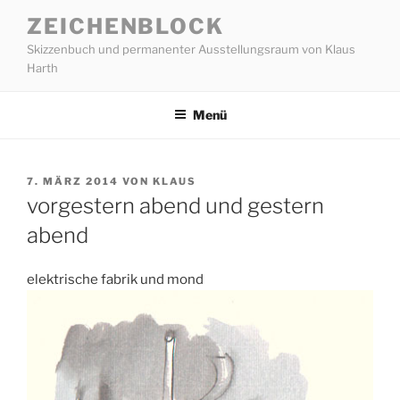
Zum
ZEICHENBLOCK
Inhalt
Skizzenbuch und permanenter Ausstellungsraum von Klaus
springen
Harth
Menü
VERÖFFENTLICHT
7. MÄRZ 2014
VON
KLAUS
AM
vorgestern abend und gestern
abend
elektrische fabrik und mond