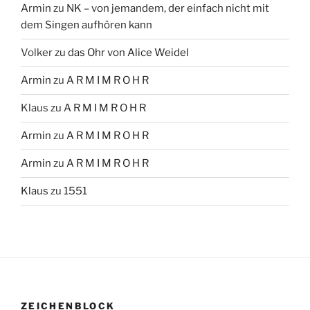
Armin
zu
NK – von jemandem, der einfach nicht mit
dem Singen aufhören kann
Volker
zu
das Ohr von Alice Weidel
Armin
zu
A R M I M R O H R
Klaus
zu
A R M I M R O H R
Armin
zu
A R M I M R O H R
Armin
zu
A R M I M R O H R
Klaus
zu
1551
ZEICHENBLOCK