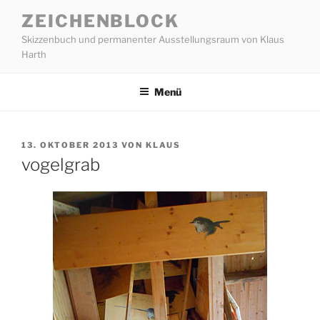
Zum
ZEICHENBLOCK
Inhalt
Skizzenbuch und permanenter Ausstellungsraum von Klaus
springen
Harth
Menü
VERÖFFENTLICHT
13. OKTOBER 2013
VON
KLAUS
AM
vogelgrab