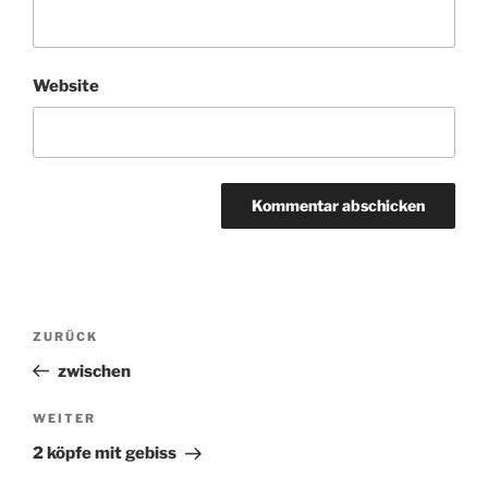
Website
Beitragsnavigation
ZURÜCK
Vorheriger
Beitrag
zwischen
WEITER
Nächster
Beitrag
2 köpfe mit gebiss