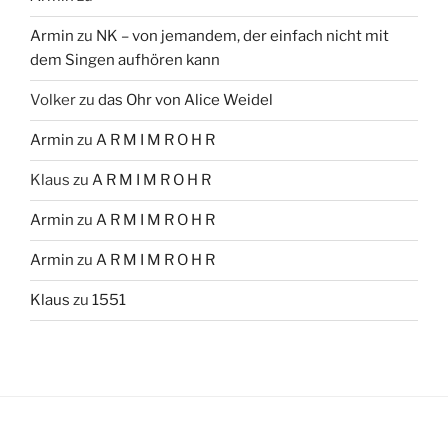
Armin
zu
NK – von jemandem, der einfach nicht mit
dem Singen aufhören kann
Volker
zu
das Ohr von Alice Weidel
Armin
zu
A R M I M R O H R
Klaus
zu
A R M I M R O H R
Armin
zu
A R M I M R O H R
Armin
zu
A R M I M R O H R
Klaus
zu
1551