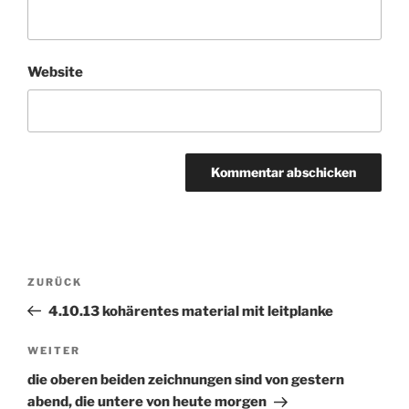
Website
Beitragsnavigation
ZURÜCK
Vorheriger
Beitrag
4.10.13 kohärentes material mit leitplanke
WEITER
Nächster
Beitrag
die oberen beiden zeichnungen sind von gestern
abend, die untere von heute morgen