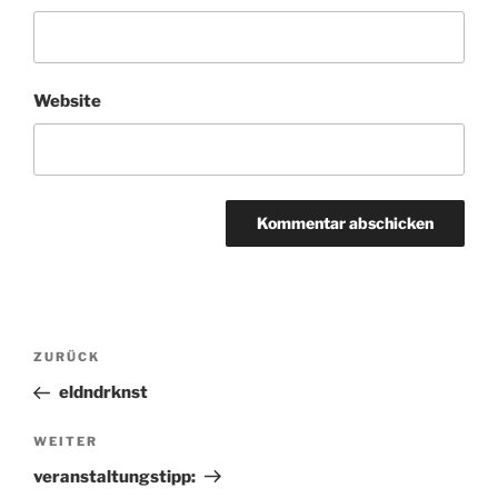
Website
Beitragsnavigation
ZURÜCK
Vorheriger
Beitrag
eldndrknst
WEITER
Nächster
Beitrag
veranstaltungstipp: