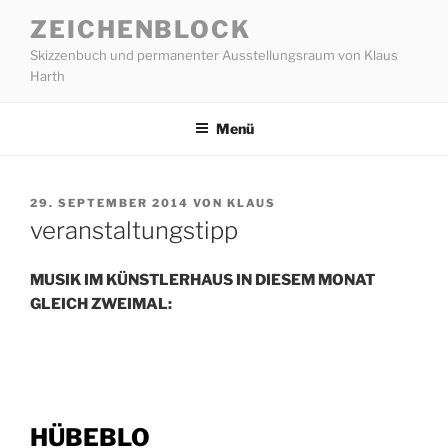
Zum
ZEICHENBLOCK
Inhalt
Skizzenbuch und permanenter Ausstellungsraum von Klaus
springen
Harth
Menü
VERÖFFENTLICHT
29. SEPTEMBER 2014
VON
KLAUS
AM
veranstaltungstipp
MUSIK IM
KÜNSTLERHAUS IN DIESEM MONAT
GLEICH ZWEIMAL:
HÜBEBLO