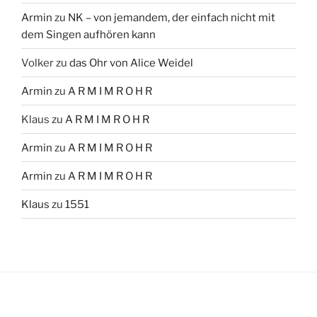
Armin
zu
NK – von jemandem, der einfach nicht mit
dem Singen aufhören kann
Volker
zu
das Ohr von Alice Weidel
Armin
zu
A R M I M R O H R
Klaus
zu
A R M I M R O H R
Armin
zu
A R M I M R O H R
Armin
zu
A R M I M R O H R
Klaus
zu
1551