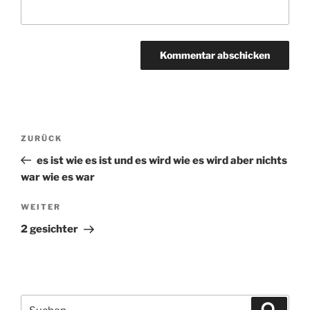
Beitragsnavigation
ZURÜCK
Vorheriger
Beitrag
es ist wie es ist und es wird wie es wird aber nichts
war wie es war
WEITER
Nächster
Beitrag
2 gesichter
Suchen
Suche