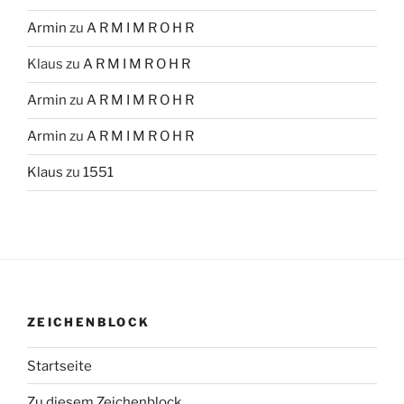
Armin
zu
A R M I M R O H R
Klaus
zu
A R M I M R O H R
Armin
zu
A R M I M R O H R
Armin
zu
A R M I M R O H R
Klaus
zu
1551
ZEICHENBLOCK
Startseite
Zu diesem Zeichenblock