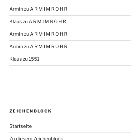
Armin
zu
A R M I M R O H R
Klaus
zu
A R M I M R O H R
Armin
zu
A R M I M R O H R
Armin
zu
A R M I M R O H R
Klaus
zu
1551
ZEICHENBLOCK
Startseite
Zu diesem Zeichenblock