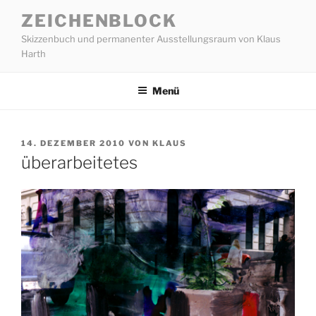
Zum
ZEICHENBLOCK
Inhalt
Skizzenbuch und permanenter Ausstellungsraum von Klaus
springen
Harth
Menü
VERÖFFENTLICHT
14. DEZEMBER 2010
VON
KLAUS
AM
überarbeitetes