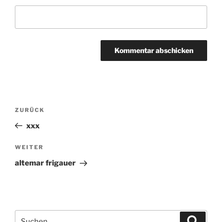
Beitragsnavigation
ZURÜCK
Vorheriger
Beitrag
xxx
WEITER
Nächster
Beitrag
altemar frigauer
Suchen
Suche