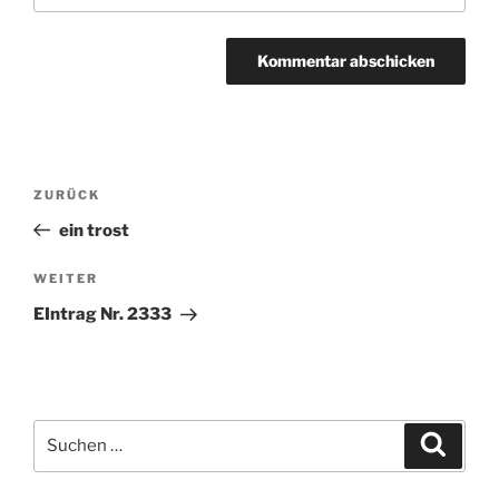
Beitragsnavigation
ZURÜCK
Vorheriger
Beitrag
ein trost
WEITER
Nächster
Beitrag
EIntrag Nr. 2333
Suchen
Suche
nach: