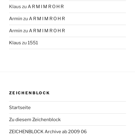
Klaus
zu
A R M I M R O H R
Armin
zu
A R M I M R O H R
Armin
zu
A R M I M R O H R
Klaus
zu
1551
ZEICHENBLOCK
Startseite
Zu diesem Zeichenblock
ZEICHENBLOCK Archive ab 2009 06