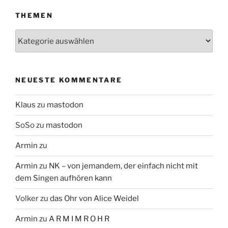
THEMEN
Themen
NEUESTE KOMMENTARE
Klaus
zu
mastodon
SoSo
zu
mastodon
Armin
zu
Armin
zu
NK – von jemandem, der einfach nicht mit
dem Singen aufhören kann
Volker
zu
das Ohr von Alice Weidel
Armin
zu
A R M I M R O H R