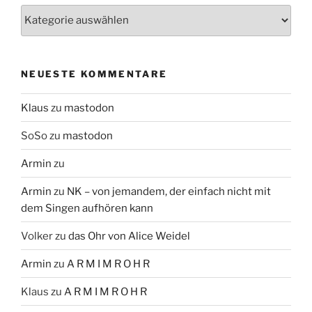
Themen
NEUESTE KOMMENTARE
Klaus
zu
mastodon
SoSo
zu
mastodon
Armin
zu
Armin
zu
NK – von jemandem, der einfach nicht mit
dem Singen aufhören kann
Volker
zu
das Ohr von Alice Weidel
Armin
zu
A R M I M R O H R
Klaus
zu
A R M I M R O H R