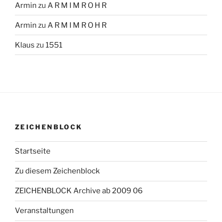
Armin
zu
A R M I M R O H R
Armin
zu
A R M I M R O H R
Klaus
zu
1551
ZEICHENBLOCK
Startseite
Zu diesem Zeichenblock
ZEICHENBLOCK Archive ab 2009 06
Veranstaltungen