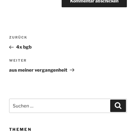
Beitragsnavigation
ZURÜCK
Vorheriger
Beitrag
4x bgb
WEITER
Nächster
Beitrag
aus meiner vergangenheit
Suchen
Suche
nach:
THEMEN