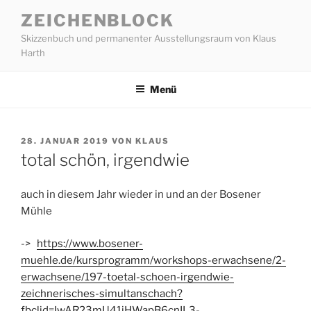
Zum
ZEICHENBLOCK
Inhalt
Skizzenbuch und permanenter Ausstellungsraum von Klaus
springen
Harth
Menü
VERÖFFENTLICHT
28. JANUAR 2019
VON
KLAUS
AM
total schön, irgendwie
auch in diesem Jahr wieder in und an der Bosener
Mühle
->
https://www.bosener-
muehle.de/kursprogramm/workshops-erwachsene/2-
erwachsene/197-toetal-schoen-irgendwie-
zeichnerisches-simultanschach?
fbclid=IwAR23mU41jHWapB6cnIL3-