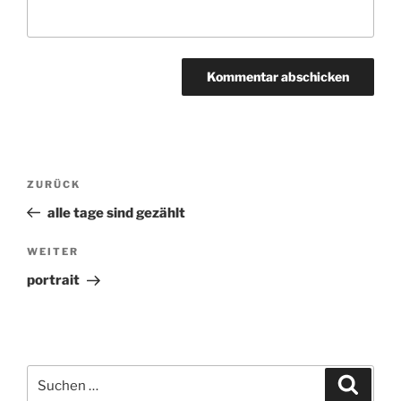
Beitragsnavigation
ZURÜCK
Vorheriger
Beitrag
alle tage sind gezählt
WEITER
Nächster
Beitrag
portrait
Suchen
Suche
nach: