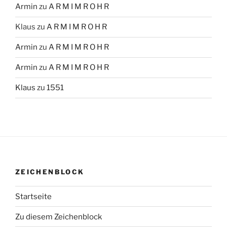
Armin
zu
A R M I M R O H R
Klaus
zu
A R M I M R O H R
Armin
zu
A R M I M R O H R
Armin
zu
A R M I M R O H R
Klaus
zu
1551
ZEICHENBLOCK
Startseite
Zu diesem Zeichenblock