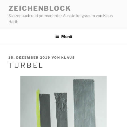
Zum
ZEICHENBLOCK
Inhalt
Skizzenbuch und permanenter Ausstellungsraum von Klaus
springen
Harth
Menü
VERÖFFENTLICHT
15. DEZEMBER 2019
VON
KLAUS
AM
T U R B E L