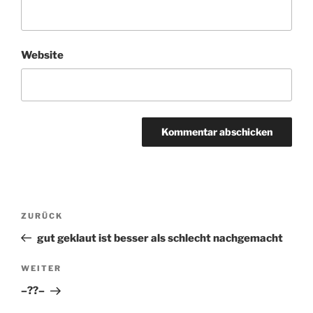
Website
Beitragsnavigation
ZURÜCK
Vorheriger
Beitrag
gut geklaut ist besser als schlecht nachgemacht
WEITER
Nächster
Beitrag
–??–