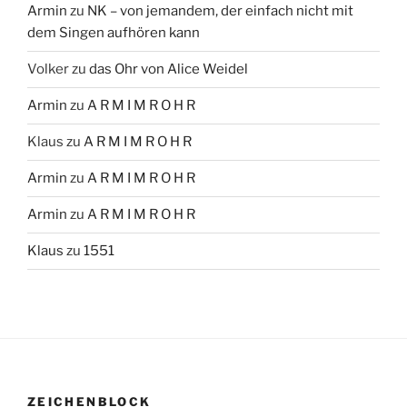
Armin
zu
NK – von jemandem, der einfach nicht mit
dem Singen aufhören kann
Volker
zu
das Ohr von Alice Weidel
Armin
zu
A R M I M R O H R
Klaus
zu
A R M I M R O H R
Armin
zu
A R M I M R O H R
Armin
zu
A R M I M R O H R
Klaus
zu
1551
ZEICHENBLOCK