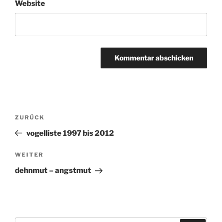
Website
Beitragsnavigation
ZURÜCK
Vorheriger
Beitrag
vogelliste 1997 bis 2012
WEITER
Nächster
Beitrag
dehnmut – angstmut