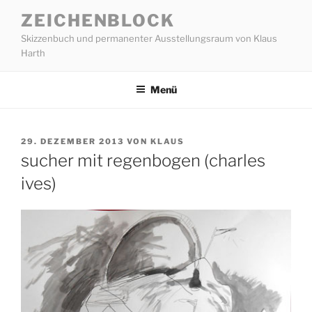
Zum
ZEICHENBLOCK
Inhalt
Skizzenbuch und permanenter Ausstellungsraum von Klaus
springen
Harth
Menü
VERÖFFENTLICHT
29. DEZEMBER 2013
VON
KLAUS
AM
sucher mit regenbogen (charles
ives)