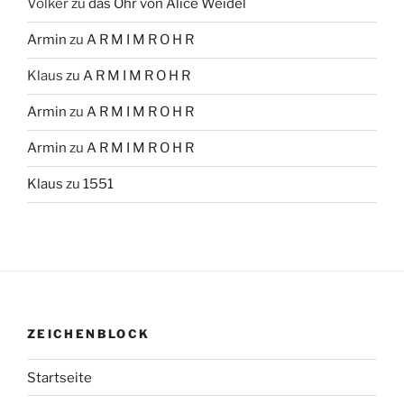
Volker
zu
das Ohr von Alice Weidel
Armin
zu
A R M I M R O H R
Klaus
zu
A R M I M R O H R
Armin
zu
A R M I M R O H R
Armin
zu
A R M I M R O H R
Klaus
zu
1551
ZEICHENBLOCK
Startseite