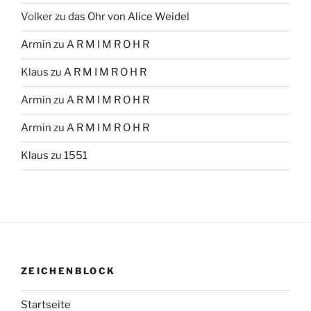
Volker
zu
das Ohr von Alice Weidel
Armin
zu
A R M I M R O H R
Klaus
zu
A R M I M R O H R
Armin
zu
A R M I M R O H R
Armin
zu
A R M I M R O H R
Klaus
zu
1551
ZEICHENBLOCK
Startseite