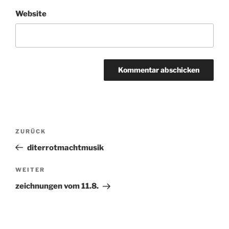
Website
Beitragsnavigation
ZURÜCK
Vorheriger
Beitrag
diterrotmachtmusik
WEITER
Nächster
Beitrag
zeichnungen vom 11.8.