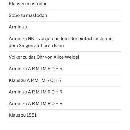
Klaus
zu
mastodon
SoSo
zu
mastodon
Armin
zu
Armin
zu
NK – von jemandem, der einfach nicht mit
dem Singen aufhören kann
Volker
zu
das Ohr von Alice Weidel
Armin
zu
A R M I M R O H R
Klaus
zu
A R M I M R O H R
Armin
zu
A R M I M R O H R
Armin
zu
A R M I M R O H R
Klaus
zu
1551