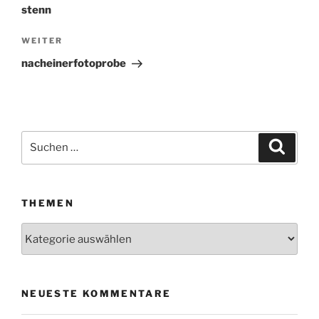
stenn
WEITER
Nächster
Beitrag
nacheinerfotoprobe
Suchen
Suche
nach:
THEMEN
Themen
NEUESTE KOMMENTARE