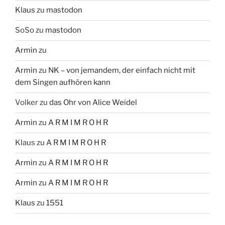
Klaus
zu
mastodon
SoSo
zu
mastodon
Armin
zu
Armin
zu
NK – von jemandem, der einfach nicht mit
dem Singen aufhören kann
Volker
zu
das Ohr von Alice Weidel
Armin
zu
A R M I M R O H R
Klaus
zu
A R M I M R O H R
Armin
zu
A R M I M R O H R
Armin
zu
A R M I M R O H R
Klaus
zu
1551