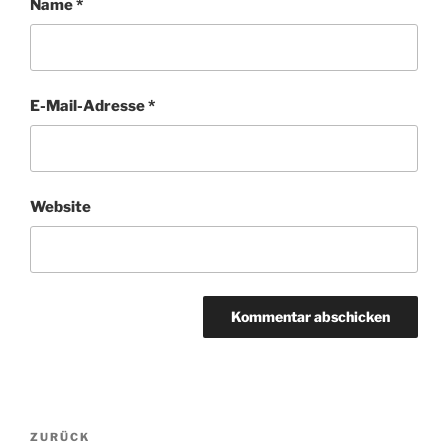
Name
*
E-Mail-Adresse
*
Website
Beitragsnavigation
ZURÜCK
Vorheriger