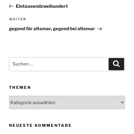
Beitrag
Eintausendzweihundert
WEITER
Nächster
Beitrag
gegend für altemar, gegend bei altemar
Suchen
Suche
nach:
THEMEN
Themen
NEUESTE KOMMENTARE