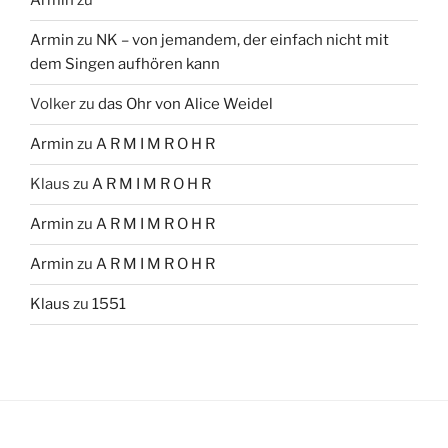
Armin
zu
Armin
zu
NK – von jemandem, der einfach nicht mit
dem Singen aufhören kann
Volker
zu
das Ohr von Alice Weidel
Armin
zu
A R M I M R O H R
Klaus
zu
A R M I M R O H R
Armin
zu
A R M I M R O H R
Armin
zu
A R M I M R O H R
Klaus
zu
1551