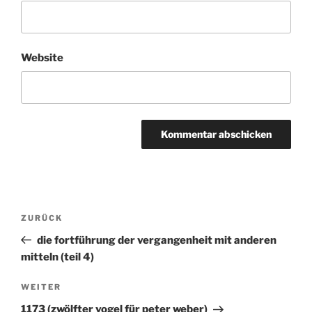
Website
Beitragsnavigation
ZURÜCK
Vorheriger
Beitrag
die fortführung der vergangenheit mit anderen
mitteln (teil 4)
WEITER
Nächster
Beitrag
1173 (zwölfter vogel für peter weber)