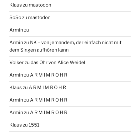
Klaus
zu
mastodon
SoSo
zu
mastodon
Armin
zu
Armin
zu
NK – von jemandem, der einfach nicht mit
dem Singen aufhören kann
Volker
zu
das Ohr von Alice Weidel
Armin
zu
A R M I M R O H R
Klaus
zu
A R M I M R O H R
Armin
zu
A R M I M R O H R
Armin
zu
A R M I M R O H R
Klaus
zu
1551