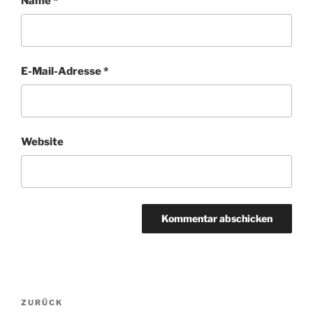
Name
*
E-Mail-Adresse
*
Website
Beitragsnavigation
ZURÜCK
Vorheriger