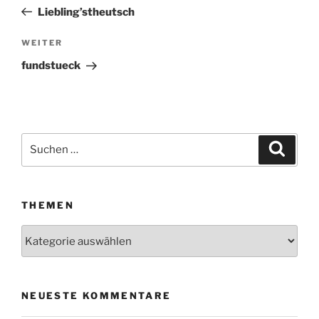
Beitrag
Liebling’stheutsch
WEITER
Nächster
Beitrag
fundstueck
Suchen
Suche
nach:
THEMEN
Themen
NEUESTE KOMMENTARE