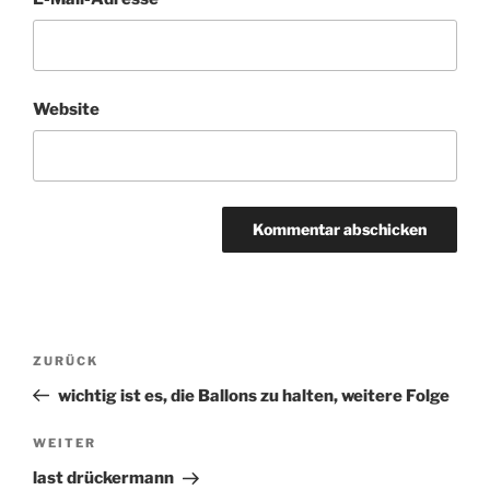
Website
Beitragsnavigation
ZURÜCK
Vorheriger
Beitrag
wichtig ist es, die Ballons zu halten, weitere Folge
WEITER
Nächster
Beitrag
last drückermann