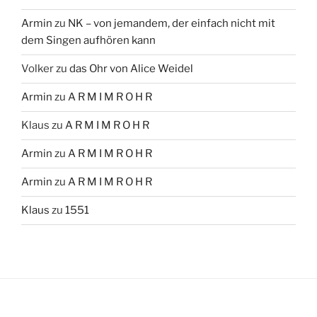
Armin
zu
NK – von jemandem, der einfach nicht mit
dem Singen aufhören kann
Volker
zu
das Ohr von Alice Weidel
Armin
zu
A R M I M R O H R
Klaus
zu
A R M I M R O H R
Armin
zu
A R M I M R O H R
Armin
zu
A R M I M R O H R
Klaus
zu
1551