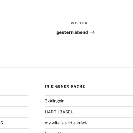
WEITER
Nächster
Beitrag
gestern abend
IN EIGENER SACHE
3xklingeln
HARTHBASEL
06
my wife is a little kränk