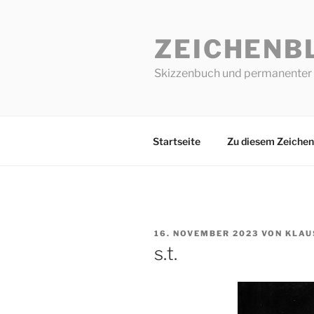
Zum
Inhalt
ZEICHENB
springen
Skizzenbuch und permanenter 
Startseite
Zu diesem Zeichen
VERÖFFENTLICHT
16. NOVEMBER 2023
VON
KLAU
AM
s.t.