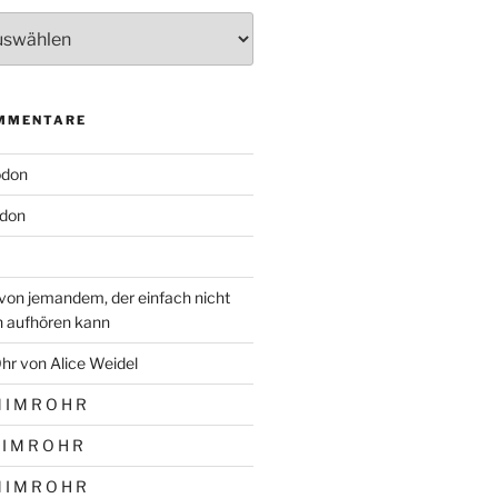
MMENTARE
odon
don
von jemandem, der einfach nicht
n aufhören kann
hr von Alice Weidel
 I M R O H R
 I M R O H R
 I M R O H R