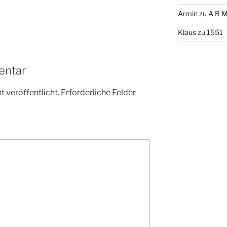
Armin
zu
A R M
Klaus
zu
1551
entar
 veröffentlicht.
Erforderliche Felder