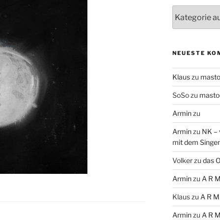
Themen
NEUESTE KO
Klaus
zu
mast
SoSo
zu
masto
Armin
zu
Armin
zu
NK – 
mit dem Singe
Volker
zu
das O
Armin
zu
A R M
Klaus
zu
A R M
Armin
zu
A R M