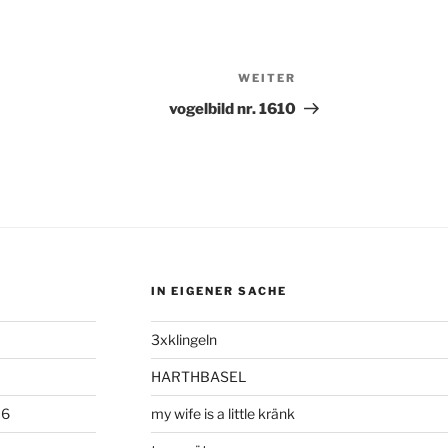
WEITER
Nächster
Beitrag
vogelbild nr. 1610
IN EIGENER SACHE
3xklingeln
HARTHBASEL
06
my wife is a little kränk