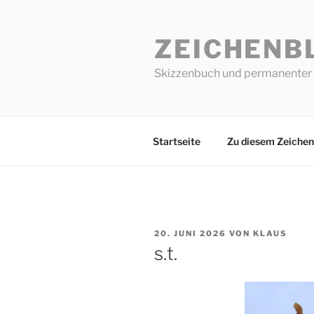
Zum
Inhalt
ZEICHENB
springen
Skizzenbuch und permanenter 
Startseite
Zu diesem Zeichen
VERÖFFENTLICHT
20. JUNI 2026
VON
KLAUS
AM
s.t.