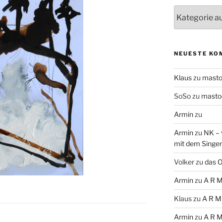
Themen
NEUESTE KO
Klaus
zu
mast
SoSo
zu
masto
Armin
zu
Armin
zu
NK – 
mit dem Singe
Volker
zu
das O
Armin
zu
A R M
Klaus
zu
A R M
Armin
zu
A R M