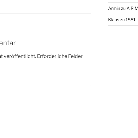
Armin
zu
A R M
Klaus
zu
1551
entar
 veröffentlicht.
Erforderliche Felder