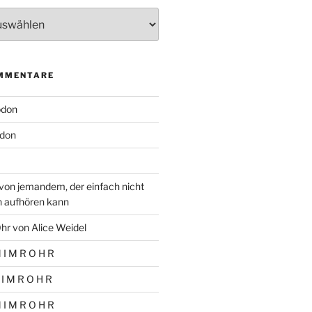
MMENTARE
odon
don
von jemandem, der einfach nicht
n aufhören kann
hr von Alice Weidel
 I M R O H R
 I M R O H R
 I M R O H R