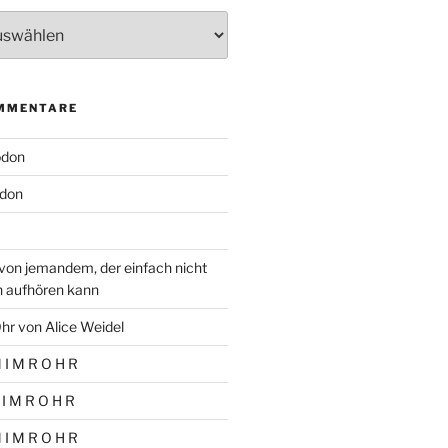
MMENTARE
odon
don
von jemandem, der einfach nicht
n aufhören kann
hr von Alice Weidel
 I M R O H R
 I M R O H R
 I M R O H R