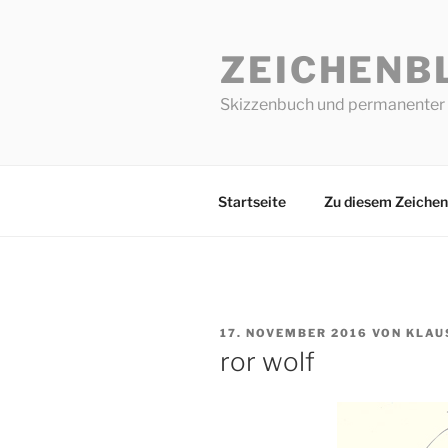
Zum
Inhalt
ZEICHENB
springen
Skizzenbuch und permanenter 
Startseite
Zu diesem Zeichen
VERÖFFENTLICHT
17. NOVEMBER 2016
VON
KLAU
AM
ror wolf