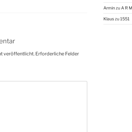
Armin
zu
A R M
Klaus
zu
1551
entar
 veröffentlicht.
Erforderliche Felder