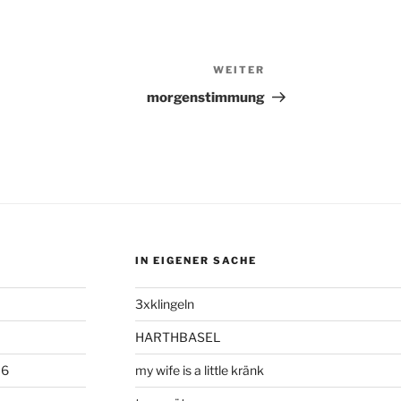
WEITER
Nächster
Beitrag
morgenstimmung
IN EIGENER SACHE
3xklingeln
HARTHBASEL
06
my wife is a little kränk