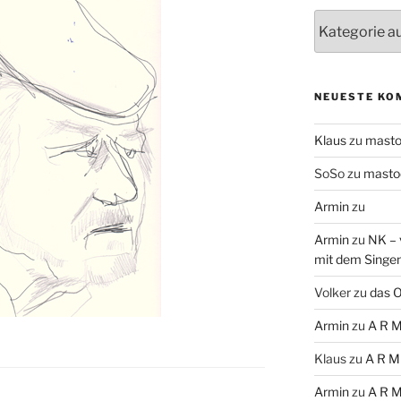
Themen
NEUESTE KO
Klaus
zu
mast
SoSo
zu
masto
Armin
zu
Armin
zu
NK – 
mit dem Singe
Volker
zu
das O
Armin
zu
A R M
Klaus
zu
A R M
Armin
zu
A R M