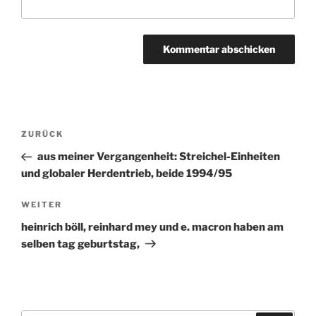
Beitragsnavigation
ZURÜCK
Vorheriger
Beitrag
aus meiner Vergangenheit: Streichel-Einheiten
und globaler Herdentrieb, beide 1994/95
WEITER
Nächster
Beitrag
heinrich böll, reinhard mey und e. macron haben am
selben tag geburtstag,