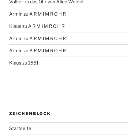
Volker
zu
das Ohr von Alice Weidel
Armin
zu
A R M I M R O H R
Klaus
zu
A R M I M R O H R
Armin
zu
A R M I M R O H R
Armin
zu
A R M I M R O H R
Klaus
zu
1551
ZEICHENBLOCK
Startseite