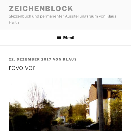
Zum
ZEICHENBLOCK
Inhalt
Skizzenbuch und permanenter Ausstellungsraum von Klaus
springen
Harth
Menü
VERÖFFENTLICHT
22. DEZEMBER 2017
VON
KLAUS
AM
revolver