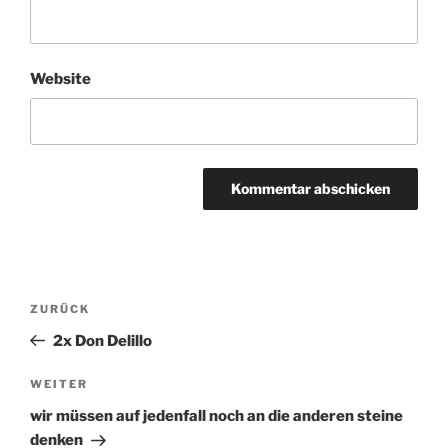
Website
Beitragsnavigation
ZURÜCK
Vorheriger
Beitrag
2x Don Delillo
WEITER
Nächster
Beitrag
wir müssen auf jedenfall noch an die anderen steine
denken