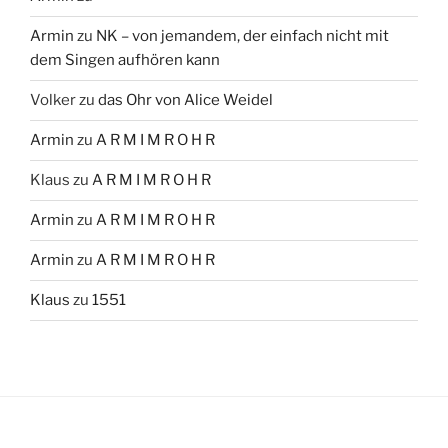
Armin
zu
NK – von jemandem, der einfach nicht mit
dem Singen aufhören kann
Volker
zu
das Ohr von Alice Weidel
Armin
zu
A R M I M R O H R
Klaus
zu
A R M I M R O H R
Armin
zu
A R M I M R O H R
Armin
zu
A R M I M R O H R
Klaus
zu
1551