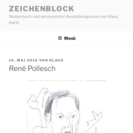
Zum
ZEICHENBLOCK
Inhalt
Skizzenbuch und permanenter Ausstellungsraum von Klaus
springen
Harth
Menü
VERÖFFENTLICHT
10. MAI 2016
VON
KLAUS
AM
René Pollesch