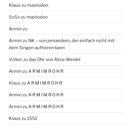
Klaus
zu
mastodon
SoSo
zu
mastodon
Armin
zu
Armin
zu
NK – von jemandem, der einfach nicht mit
dem Singen aufhören kann
Volker
zu
das Ohr von Alice Weidel
Armin
zu
A R M I M R O H R
Klaus
zu
A R M I M R O H R
Armin
zu
A R M I M R O H R
Armin
zu
A R M I M R O H R
Klaus
zu
1551