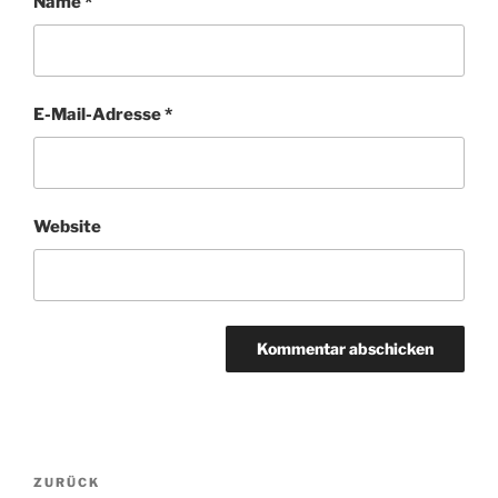
Name
*
E-Mail-Adresse
*
Website
Beitragsnavigation
ZURÜCK
Vorheriger