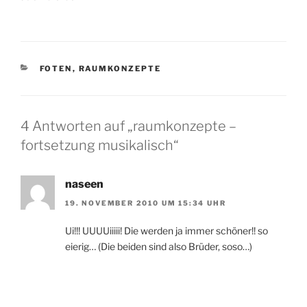
KATEGORIEN
FOTEN
,
RAUMKONZEPTE
4 Antworten auf „raumkonzepte –
fortsetzung musikalisch“
naseen
19. NOVEMBER 2010 UM 15:34 UHR
Ui!!! UUUUiiiii! Die werden ja immer schöner!! so
eierig… (Die beiden sind also Brüder, soso…)