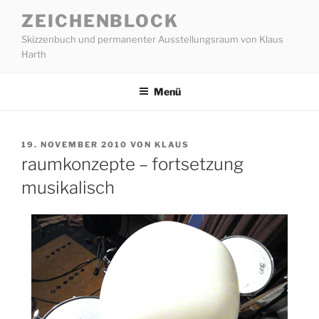
Zum
ZEICHENBLOCK
Inhalt
Skizzenbuch und permanenter Ausstellungsraum von Klaus
springen
Harth
Menü
VERÖFFENTLICHT
19. NOVEMBER 2010
VON
KLAUS
AM
raumkonzepte – fortsetzung
musikalisch