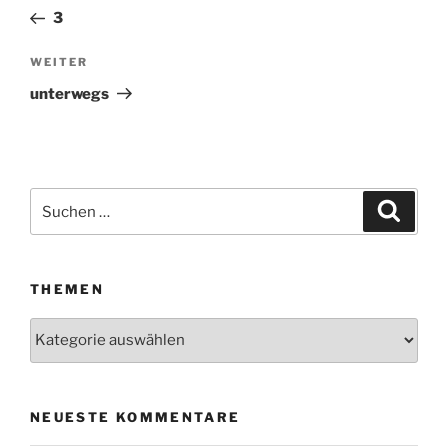
Beitrag
3
WEITER
Nächster
Beitrag
unterwegs
Suchen
Suche
nach:
THEMEN
Themen
NEUESTE KOMMENTARE