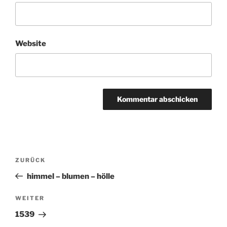
Website
Beitragsnavigation
ZURÜCK
Vorheriger
Beitrag
himmel – blumen – hölle
WEITER
Nächster
Beitrag
1539