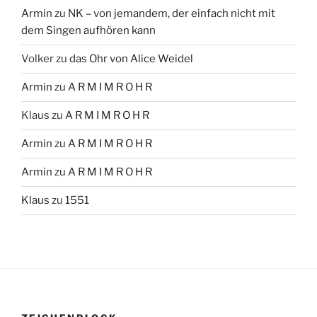
Armin
zu
NK – von jemandem, der einfach nicht mit
dem Singen aufhören kann
Volker
zu
das Ohr von Alice Weidel
Armin
zu
A R M I M R O H R
Klaus
zu
A R M I M R O H R
Armin
zu
A R M I M R O H R
Armin
zu
A R M I M R O H R
Klaus
zu
1551