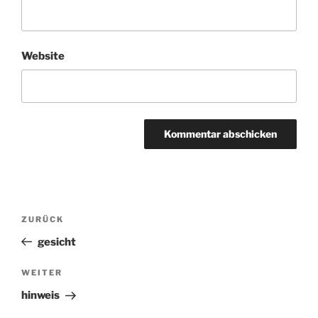
Website
Beitragsnavigation
ZURÜCK
Vorheriger
Beitrag
gesicht
WEITER
Nächster
Beitrag
hinweis