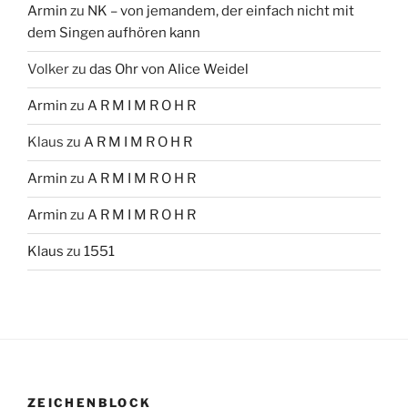
Armin
zu
NK – von jemandem, der einfach nicht mit
dem Singen aufhören kann
Volker
zu
das Ohr von Alice Weidel
Armin
zu
A R M I M R O H R
Klaus
zu
A R M I M R O H R
Armin
zu
A R M I M R O H R
Armin
zu
A R M I M R O H R
Klaus
zu
1551
ZEICHENBLOCK