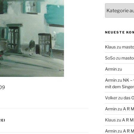
Themen
NEUESTE KO
Klaus
zu
mast
SoSo
zu
masto
Armin
zu
Armin
zu
NK – 
mit dem Singe
.09
Volker
zu
das O
Armin
zu
A R M
Klaus
zu
A R M
REI
Armin
zu
A R M