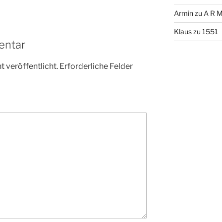
Armin
zu
A R M
Klaus
zu
1551
entar
 veröffentlicht.
Erforderliche Felder