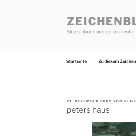
Zum
Inhalt
ZEICHENB
springen
Skizzenbuch und permanenter 
Startseite
Zu diesem Zeichen
VERÖFFENTLICHT
21. DEZEMBER 2009
VON
KLAU
AM
peters haus