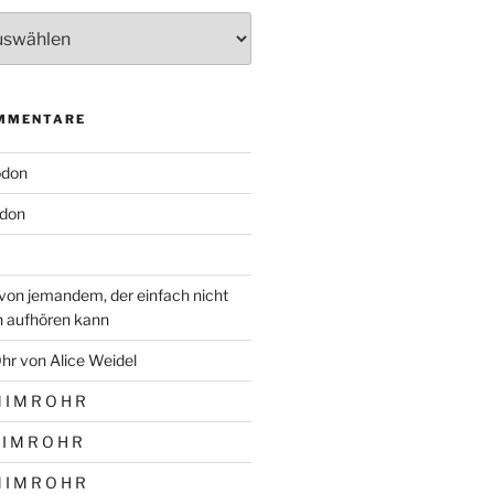
MMENTARE
odon
don
von jemandem, der einfach nicht
n aufhören kann
hr von Alice Weidel
 I M R O H R
 I M R O H R
 I M R O H R