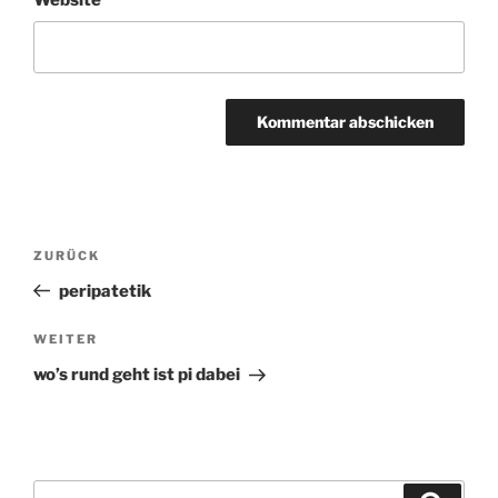
Beitragsnavigation
ZURÜCK
Vorheriger
Beitrag
peripatetik
WEITER
Nächster
Beitrag
wo’s rund geht ist pi dabei
Suchen