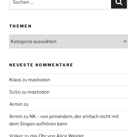
Suche
nach:
THEMEN
Themen
NEUESTE KOMMENTARE
Klaus
zu
mastodon
SoSo
zu
mastodon
Armin
zu
Armin
zu
NK – von jemandem, der einfach nicht mit
dem Singen aufhören kann
Volker
zu
das Ohr von Alice Weidel