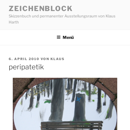
Zum
ZEICHENBLOCK
Inhalt
Skizzenbuch und permanenter Ausstellungsraum von Klaus
springen
Harth
Menü
VERÖFFENTLICHT
6. APRIL 2010
VON
KLAUS
AM
peripatetik