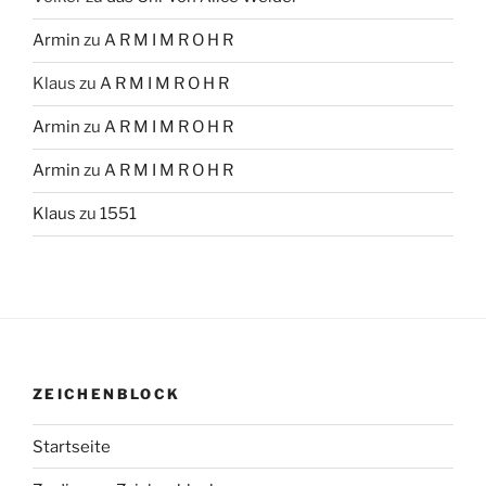
Armin
zu
A R M I M R O H R
Klaus
zu
A R M I M R O H R
Armin
zu
A R M I M R O H R
Armin
zu
A R M I M R O H R
Klaus
zu
1551
ZEICHENBLOCK
Startseite