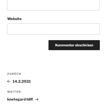
Website
Beitragsnavigation
ZURÜCK
Vorheriger
Beitrag
14.2.2021
WEITER
Nächster
Beitrag
knetegard hilf!