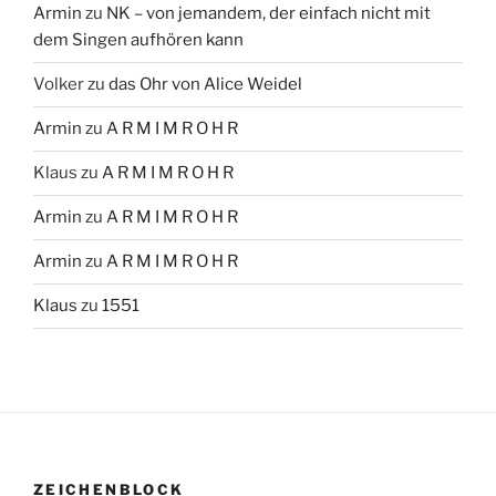
Armin
zu
NK – von jemandem, der einfach nicht mit
dem Singen aufhören kann
Volker
zu
das Ohr von Alice Weidel
Armin
zu
A R M I M R O H R
Klaus
zu
A R M I M R O H R
Armin
zu
A R M I M R O H R
Armin
zu
A R M I M R O H R
Klaus
zu
1551
ZEICHENBLOCK