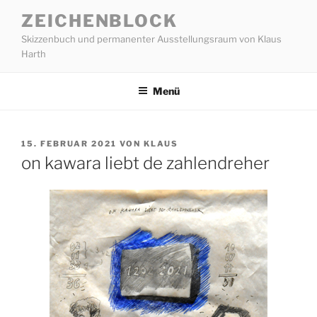
Zum
ZEICHENBLOCK
Inhalt
Skizzenbuch und permanenter Ausstellungsraum von Klaus
springen
Harth
Menü
VERÖFFENTLICHT
15. FEBRUAR 2021
VON
KLAUS
AM
on kawara liebt de zahlendreher