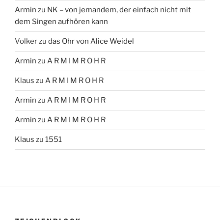
Armin
zu
NK – von jemandem, der einfach nicht mit
dem Singen aufhören kann
Volker
zu
das Ohr von Alice Weidel
Armin
zu
A R M I M R O H R
Klaus
zu
A R M I M R O H R
Armin
zu
A R M I M R O H R
Armin
zu
A R M I M R O H R
Klaus
zu
1551