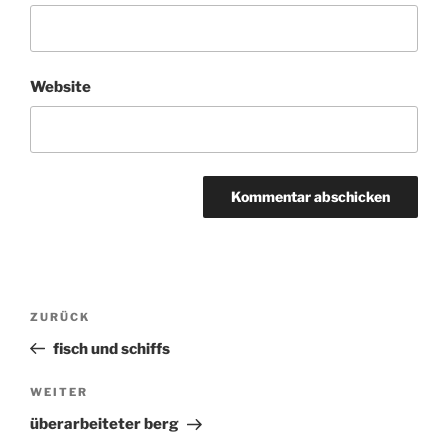
Website
Beitragsnavigation
ZURÜCK
Vorheriger
Beitrag
fisch und schiffs
WEITER
Nächster
Beitrag
überarbeiteter berg