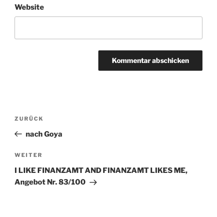
Website
Beitragsnavigation
ZURÜCK
Vorheriger
Beitrag
nach Goya
WEITER
Nächster
Beitrag
I LIKE FINANZAMT AND FINANZAMT LIKES ME,
Angebot Nr. 83/100