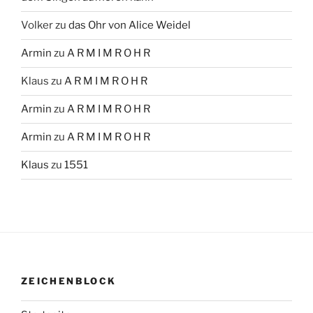
Volker
zu
das Ohr von Alice Weidel
Armin
zu
A R M I M R O H R
Klaus
zu
A R M I M R O H R
Armin
zu
A R M I M R O H R
Armin
zu
A R M I M R O H R
Klaus
zu
1551
ZEICHENBLOCK