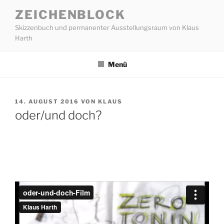
Zum
ZEICHENBLOCK
Inhalt
Skizzenbuch und permanenter Ausstellungsraum von Klaus
springen
Harth
Menü
VERÖFFENTLICHT
14. AUGUST 2016
VON
KLAUS
AM
oder/und doch?