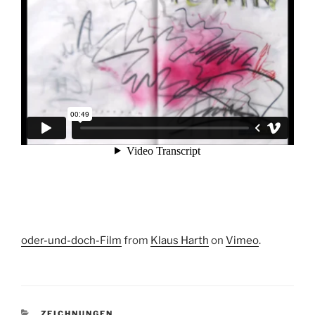
oder-und-doch-Film
from
Klaus Harth
on
Vimeo
.
KATEGORIEN
ZEICHNUNGEN