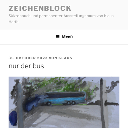
Zum
ZEICHENBLOCK
Inhalt
Skizzenbuch und permanenter Ausstellungsraum von Klaus
springen
Harth
Menü
VERÖFFENTLICHT
31. OKTOBER 2023
VON
KLAUS
AM
nur der bus