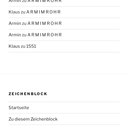
Armin
zu
A R M I M R O H R
Klaus
zu
A R M I M R O H R
Armin
zu
A R M I M R O H R
Armin
zu
A R M I M R O H R
Klaus
zu
1551
ZEICHENBLOCK
Startseite
Zu diesem Zeichenblock