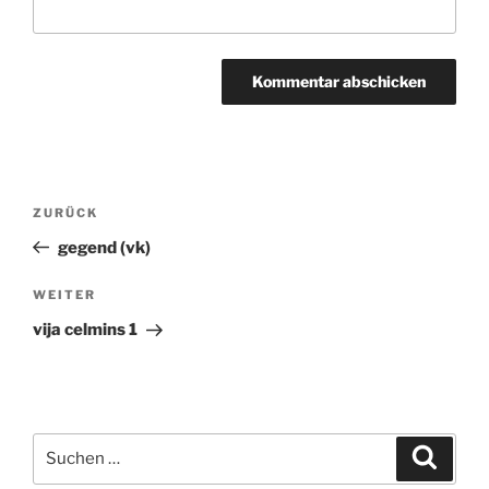
Beitragsnavigation
ZURÜCK
Vorheriger
Beitrag
gegend (vk)
WEITER
Nächster
Beitrag
vija celmins 1
Suchen
Suche
nach: