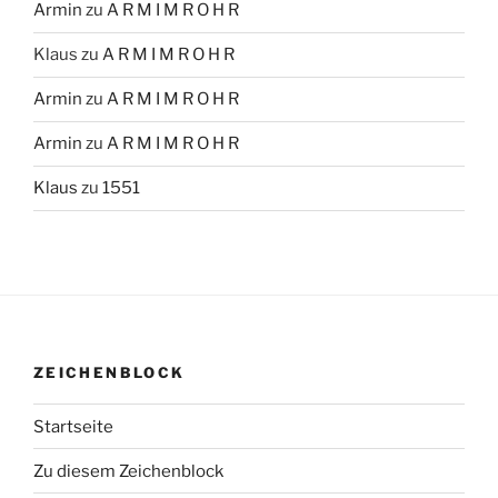
Armin
zu
A R M I M R O H R
Klaus
zu
A R M I M R O H R
Armin
zu
A R M I M R O H R
Armin
zu
A R M I M R O H R
Klaus
zu
1551
ZEICHENBLOCK
Startseite
Zu diesem Zeichenblock