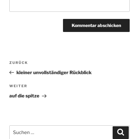
Beitragsnavigation
ZURÜCK
Vorheriger
Beitrag
kleiner unvollständiger Rückblick
WEITER
Nächster
Beitrag
auf die spitze
Suchen
Suche
nach: