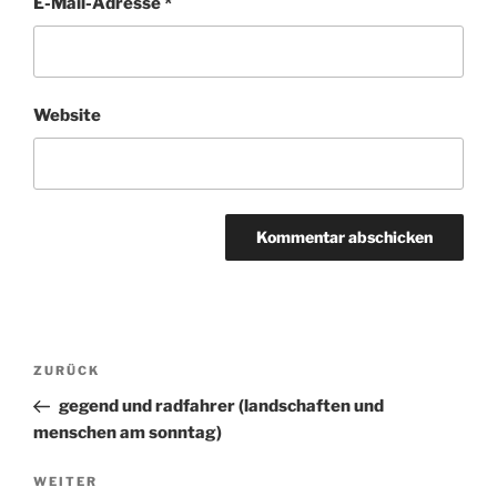
E-Mail-Adresse
*
Website
Beitragsnavigation
ZURÜCK
Vorheriger
Beitrag
gegend und radfahrer (landschaften und
menschen am sonntag)
WEITER
Nächster