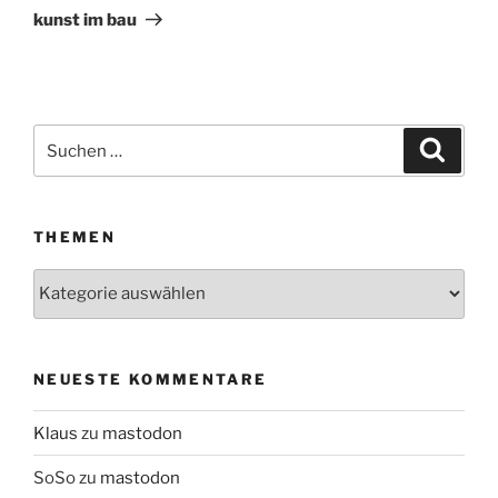
Beitrag
kunst im bau
Suchen
Suche
nach:
THEMEN
Themen
NEUESTE KOMMENTARE
Klaus
zu
mastodon
SoSo
zu
mastodon