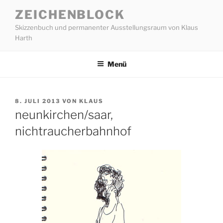
Zum
ZEICHENBLOCK
Inhalt
Skizzenbuch und permanenter Ausstellungsraum von Klaus
springen
Harth
Menü
VERÖFFENTLICHT
8. JULI 2013
VON
KLAUS
AM
neunkirchen/saar,
nichtraucherbahnhof