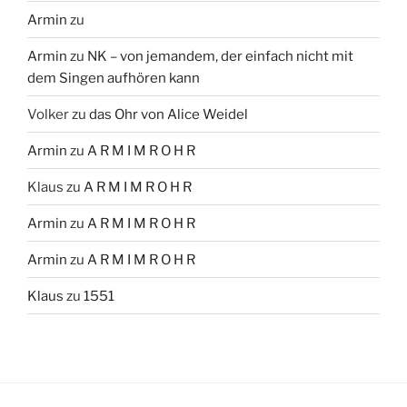
Armin
zu
Armin
zu
NK – von jemandem, der einfach nicht mit
dem Singen aufhören kann
Volker
zu
das Ohr von Alice Weidel
Armin
zu
A R M I M R O H R
Klaus
zu
A R M I M R O H R
Armin
zu
A R M I M R O H R
Armin
zu
A R M I M R O H R
Klaus
zu
1551